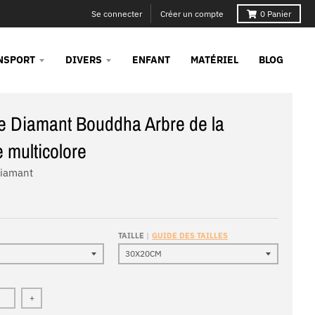
Se connecter
Créer un compte
0
Panier
NSPORT
DIVERS
ENFANT
MATÉRIEL
BLOG
e Diamant Bouddha Arbre de la
 multicolore
Diamant
TAILLE
GUIDE DES TAILLES
+