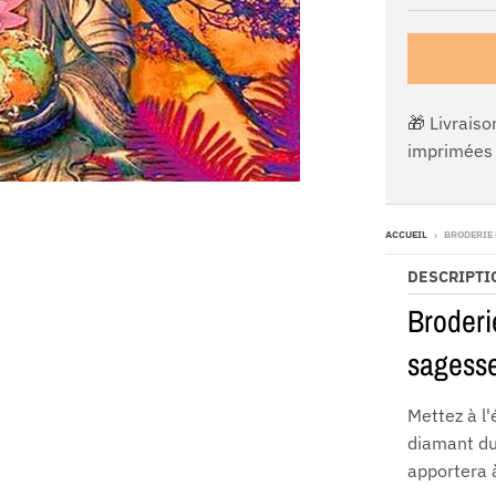
🎁 Livraiso
imprimées 
ACCUEIL
›
BRODERIE
DESCRIPTI
Broderi
sagesse
Mettez à l'
diamant du
apportera à