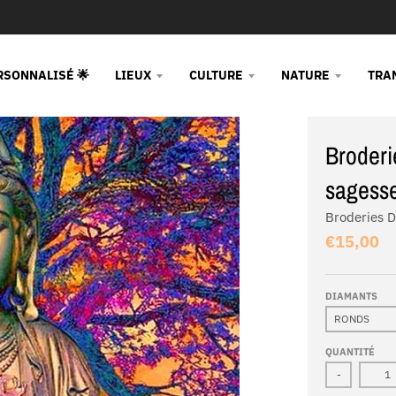
RSONNALISÉ 🌟
LIEUX
CULTURE
NATURE
TRA
Broderi
sagesse
Broderies 
€15,00
DIAMANTS
QUANTITÉ
-