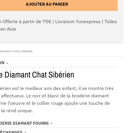
AJOUTER AU PANIER
n Offerte à partir de 70€ | Livraison Yunexpress | Toiles
en Asie
 DIAMANT CHAT SIBÉRIEN
ON
e Diamant Chat Sibérien
érien est le meilleur ami des enfant, il se montre très
 affectueux. Le noir et blanc de la broderie diamant
e l'oeuvre et le collier rouge ajoute une touche de
 la rend unique.
ODERIE DIAMANT FOURNI
 ÉCHANGES