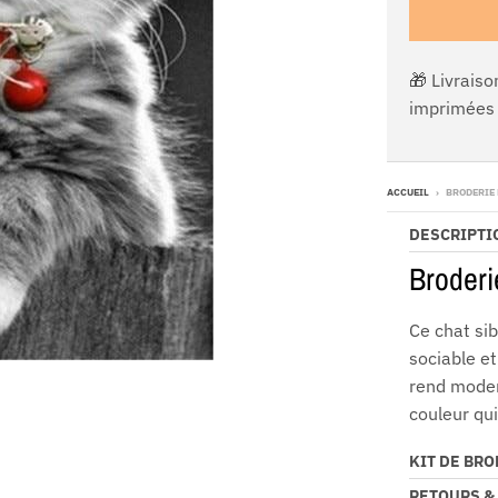
🎁 Livraiso
imprimées 
ACCUEIL
›
BRODERIE
DESCRIPTI
Broderi
Ce chat sib
sociable et
rend modern
couleur qui
KIT DE BR
RETOURS &