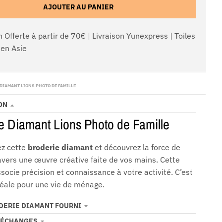
AJOUTER AU PANIER
n Offerte à partir de 70€ | Livraison Yunexpress | Toiles
en Asie
DIAMANT LIONS PHOTO DE FAMILLE
ON
e Diamant Lions Photo de Famille
 cette
broderie diamant
et découvrez la force de
ravers une œuvre créative faite de vos mains. Cette
socie précision et connaissance à votre activité. C’est
idéale pour une vie de ménage.
ODERIE DIAMANT FOURNI
 ÉCHANGES