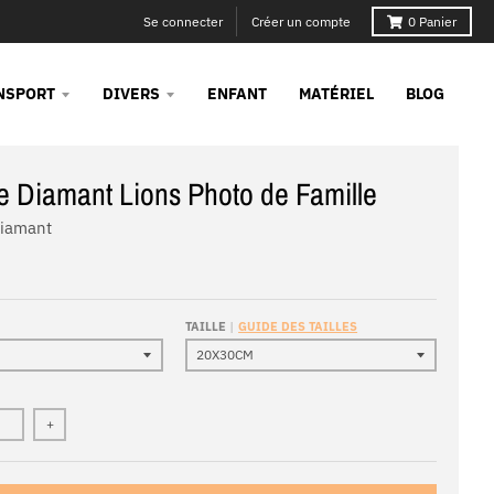
Se connecter
Créer un compte
0
Panier
NSPORT
DIVERS
ENFANT
MATÉRIEL
BLOG
e Diamant Lions Photo de Famille
Diamant
TAILLE
GUIDE DES TAILLES
+