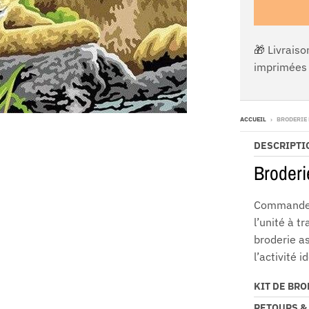
🎁 Livraiso
imprimées 
ACCUEIL
›
BRODERIE 
DESCRIPTI
Broderi
Commandez
l’unité à t
broderie as
l’activité 
KIT DE BR
RETOURS &