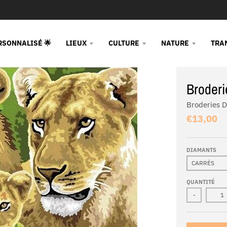
RSONNALISÉ 🌟
LIEUX
CULTURE
NATURE
TRA
Broderi
Broderies 
€13,00
DIAMANTS
QUANTITÉ
-