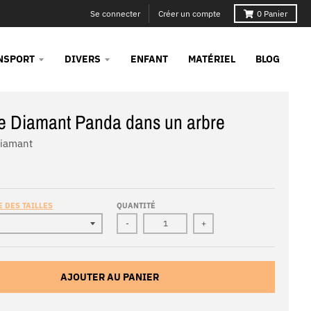
Se connecter
Créer un compte
0
Panier
NSPORT
DIVERS
ENFANT
MATÉRIEL
BLOG
e Diamant Panda dans un arbre
Diamant
 DES TAILLES
QUANTITÉ
-
+
AJOUTER AU PANIER