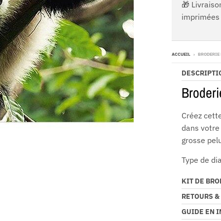
🎁 Livraiso
imprimées 
ACCUEIL
›
BRODERIE
DESCRIPTI
Broderi
Créez cett
dans votre 
grosse pel
Type de di
KIT DE BR
RETOURS &
GUIDE EN 