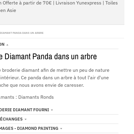
n Offerte à partir de 70€ | Livraison Yunexpress | Toiles
en Asie
 DIAMANT PANDA DANS UN ARBRE
ON
e Diamant Panda dans un arbre
e broderie diamant afin de mettre un peu de nature
intérieur. Ce panda dans un arbre à tout l'air d'une
uche que nous avons envie de caresser.
amants : Diamants Ronds
ODERIE DIAMANT FOURNI
 ÉCHANGES
IMAGES - DIAMOND PAINTING